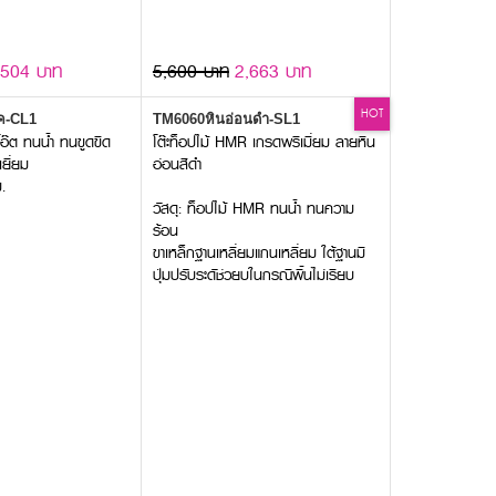
,504 บาท
5,600 บาท
2,663 บาท
HOT
ค-CL1
TM6060หินอ่อนดำ-SL1
้โอ๊ต ทนน้ำ ทนขูดขีด
โต๊ะท็อปไม้ HMR เกรดพรีเมี่ยม ลายหิน
ยี่ยม
อ่อนสีดำ
.
วัสดุ: ท็อปไม้ HMR ทนน้ำ ทนความ
ร้อน
ขาเหล็กฐานเหลี่ยมแกนเหลี่ยม ใต้ฐานมี
ปุ่มปรับระดัช่วยบในกรณีพื้นไม่เรียบ