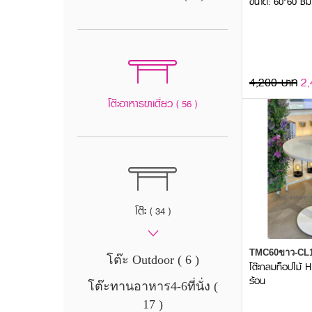
ขนาด: 60*60 ซม
4,200 บาท
2,
โต๊ะอาหารขาเดี่ยว
( 56 )
โต๊ะ
( 34 )
TMC60ขาว-CL
โต๊ะ Outdoor ( 6 )
โต๊ะกลมท็อปไม้
ร้อน
โต๊ะทานอาหาร4-6ที่นั่ง (
17 )