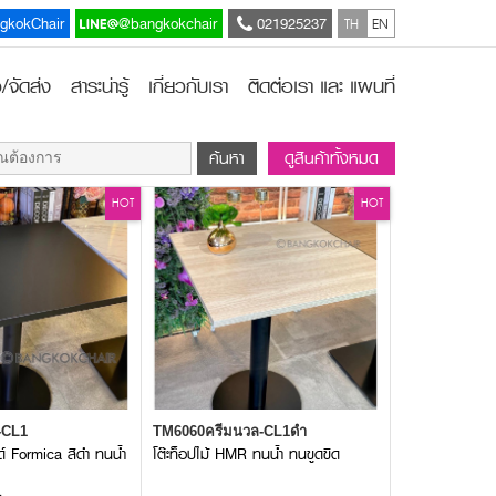
TH
EN
gkokChair
@bangkokchair
021925237
อ/จัดส่ง
สาระน่ารู้
เกี่ยวกับเรา
ติดต่อเรา และ
แผนที่
ดูสินค้าทั้งหมด
HOT
HOT
-CL1
TM6060ครีมนวล-CL1ดำ
ด์ Formica สีดำ ทนน้ำ
โต๊ะท็อปไม้ HMR ทนน้ำ ทนขูดขีด