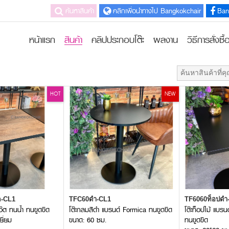
ค้นหาสินค้า
คลิกเพื่อนำทางไป Bangkokchair
Ban
หน้าแรก
สินค้า
คลิปประกอบโต๊ะ
ผลงาน
วิธีการสั่งซื้
HOT
NEW
ค-CL1
TFC60ดำ-CL1
TF6060ท็อปดำ
โอ๊ต ทนน้ำ ทนขูดขีด
โต๊ะกลมสีดำ แบรนด์ Formica ทนขูดขีด
โต๊ะท็อปไม้ แบรน
ยี่ยม
ขนาด: 60 ซม.
ทนขูดขีด