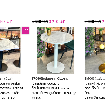
663 บาท
5,800 บาท
3,270 บาท
5,000 บาท
2
HOT
นขาว-CLดำ
TFC60หินอ่อนขาว-CL1ขาว
TMC60หินอ่อน
อ่อน ขาเหล็กสีดำ
โต๊ะกลมลายหินอ่อนขาว
โต๊ะกาแฟกลม ลา
ดผิวด้วยลามิเนตเกรด
ท็อปไม้ปิดผิวเแบรนด์ Formica
วัสดุ: ท็อปไม้
Formica ชาเหล็ก
ขนาด: เส้นผ่านศูนย์กลาง 60 ซม. สูง
ร้อน
 สูง 75 ซม.
75 ซม.
ขา: ขาเหล็ก ปล