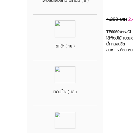
เฟอร์นิเจอร์หวายเทียม
( 5 )
4,200 บาท
2,
TF6060ขาว-CL
โต๊ะท็อปไม้ แบรน
น้ำ ทนขูดขีด
ขาโต๊ะ
( 18 )
ขนาด: 60*60 ซม
ท๊อปโต๊ะ
( 12 )