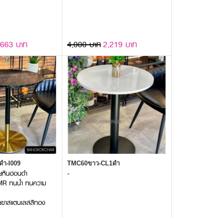
,663 บาท
4,000 บาท
2,219 บาท
ดำ-I009
TMC60ขาว-CL1ดำ
ยหินอ่อนดำ
-
 HMR ทนน้ำ ทนความ
ายขาสแตนเลสสีทอง