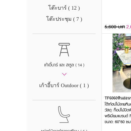
โต๊ะบาร์ ( 12 )
โต๊ะประชุม ( 7 )
5,600 บาท
2,
เก้าอี้บาร์ และ สตูล
( 14 )
เก้าอี้บาร์ Outdoor ( 1 )
TF6060หินอ่อ
โต๊ะท้ฮปไม้ลายหิน
วัสดุ: ท็อปไม้ปิ
พรีเมี่ยมแบรนด์ 
ขนาด: 60*60 ซม.