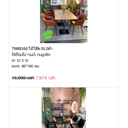
TW80160-ไม้โอ๊ค-SL2ดำ
โต๊ะท็อปไม้ ทนน้ำ ทนขูดขีด
ขา: ขา 2 ขา
ขนาด: 80*160 ซม.
15,000 บาท
7,974 บาท