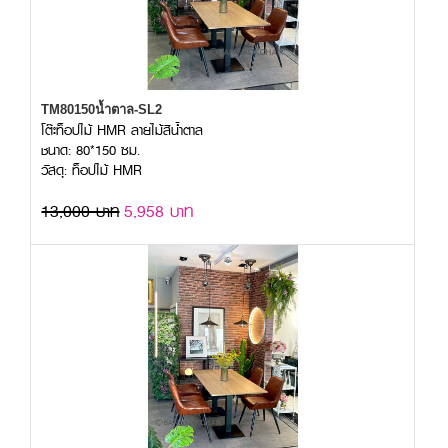
TM80150น้ำตาล-SL2
โต๊ะท็อปไม้ HMR ลายไม้สีน้ำตาล
ชนาด: 80*150 ซม.
วัสดุ: ท็อปไม้ HMR
13,000 บาท
5,958 บาท