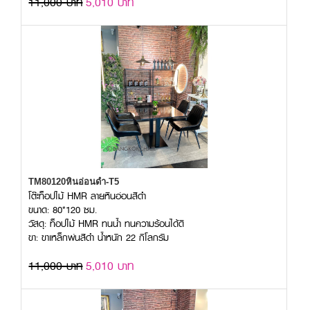
11,000 บาท
5,010 บาท
TM80120หินอ่อนดำ-T5
โต๊ะท็อปไม้ HMR ลายหินอ่อนสีดำ
ขนาด: 80*120 ซม.
วัสดุ: ท็อปไม้ HMR ทนน้ำ ทนความร้อนได้ดี
ขา: ขาเหล็กพ่นสีดำ น้ำหนัก 22 กิโลกรัม
11,000 บาท
5,010 บาท