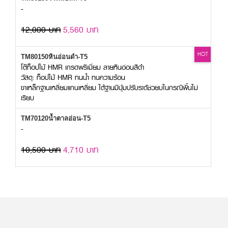
-
12,000 บาท
5,560 บาท
HOT
TM80150หินอ่อนดำ-T5
โต๊ท็อปไม้ HMR เกรดพรีเมี่ยม ลายหินอ่อนสีดำ
วัสดุ: ท็อปไม้ HMR ทนน้ำ ทนความร้อน
ขาเหล็กฐานเหลี่ยมแกนเหลี่ยม ใต้ฐานมีปุ่มปรับระดัช่วยบในกรณีพื้นไม่
เรียบ
TM70120น้ำตาลอ่อน-T5
-
10,500 บาท
4,710 บาท