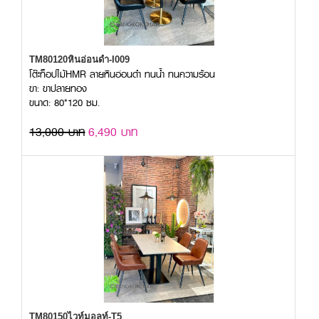
TM80120หินอ่อนดำ-I009
โต๊ะท็อปไม้HMR ลายหินอ่อนดำ ทนน้ำ ทนความร้อน
ขา: ขาปลายทอง
ขนาด: 80*120 ซม.
13,000 บาท
6,490 บาท
TM80150ไวท์มอลท์-T5