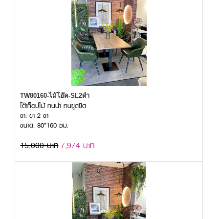
TW80160-ไม้โอ๊ค-SL2ดำ
โต๊ะท็อปไม้ ทนน้ำ ทนขูดขีด
ขา: ขา 2 ขา
ขนาด: 80*160 ซม.
15,000 บาท
7,974 บาท