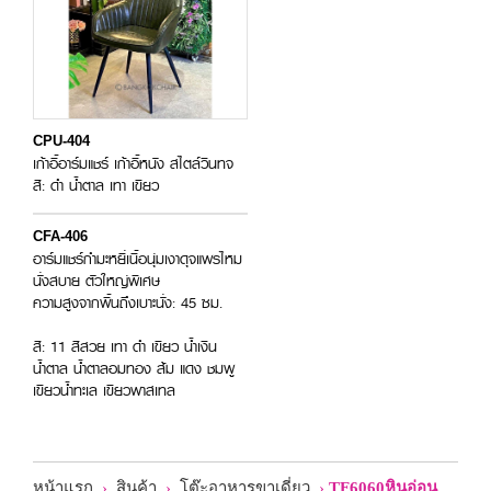
CPU-404
เก้าอี้อาร์มแชร์ เก้าอี้หนัง สไตล์วินทจ
สี: ดำ น้ำตาล เทา เขียว
CFA-406
อาร์มแชร์กำมะหยี่เนื้อนุ่มเงาดุจแพรไหม
นั่งสบาย ตัวใหญ่พิเศษ
ความสูงจากพื้นถึงเบาะนั่ง: 45 ซม.
สี: 11 สีสวย เทา ดำ เขียว น้ำเงิน
น้ำตาล น้ำตาลอมทอง ส้ม แดง ชมพู
เขียวน้ำทะเล เขียวพาสเทล
หน้าแรก
›
สินค้า
›
โต๊ะอาหารขาเดี่ยว
›
TF6060หินอ่อน