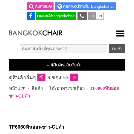
ค้นหาสินค้า
คลิกเพื่อนำทางไป Bangkokchair
TH
EN
@bangkokchair
+ แสดงหมวดสินค้า
ดูสินค้าอื่นๆ
9 ของ 56
หน้าแรก
›
สินค้า
›
โต๊ะอาหารขาเดี่ยว
›
TF6060หินอ่อน
ขาว-CLดำ
TF6060หินอ่อนขาว-CLดำ