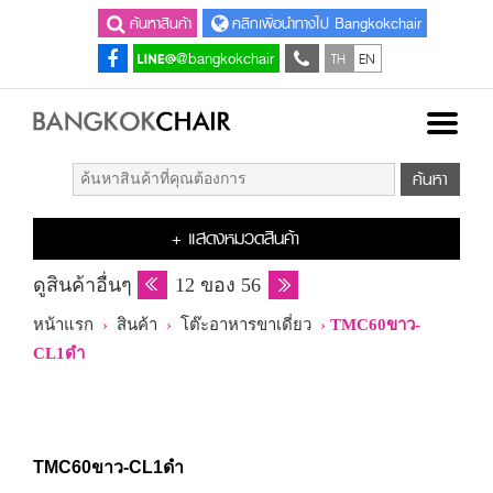
ค้นหาสินค้า
คลิกเพื่อนำทางไป Bangkokchair
TH
EN
@bangkokchair
+ แสดงหมวดสินค้า
ดูสินค้าอื่นๆ
12 ของ 56
หน้าแรก
›
สินค้า
›
โต๊ะอาหารขาเดี่ยว
›
TMC60ขาว-
CL1ดำ
TMC60ขาว-CL1ดำ