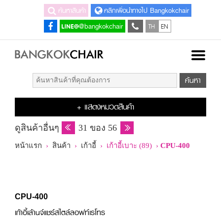
ค้นหาสินค้า
คลิกเพื่อนำทางไป Bangkokchair
TH
EN
@bangkokchair
+ แสดงหมวดสินค้า
ดูสินค้าอื่นๆ
31 ของ 56
หน้าแรก
›
สินค้า
›
เก้าอี้
› เก้าอี้เบาะ (89) ›
CPU-400
CPU-400
เก้าอี้เล้านจ์แชร์สไตล์ลอฟท์เรโทร