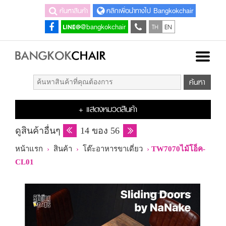
ค้นหาสินค้า
คลิกเพื่อนำทางไป Bangkokchair
TH
EN
@bangkokchair
+ แสดงหมวดสินค้า
ดูสินค้าอื่นๆ
14 ของ 56
หน้าแรก
›
สินค้า
›
โต๊ะอาหารขาเดี่ยว
›
TW7070ไม้โอ็ค-
CL01