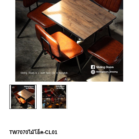
TW7070ไม้โอ็ค-CL01