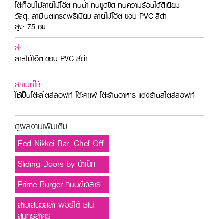
โต๊ะท็อปไม้ลายไม้โอ๊ต ทนน้ำ ทนขูดขีด ทนความร้อนได้ดีเยี่ยม
วัสดุ: ลามิเนตเกรดพรีเมี่ยม ลายไม้โอ๊ต ขอบ PVC สีดำ
สูง: 75 ซม.
สี:
ลายไม้โอ๊ต ขอบ PVC สีดำ
สถานที่ใช้:
ใช้เป็นโต๊ะสไตล์ลอฟท์ โต๊ะคาเฟ่ โต๊ะร้านอาหาร แต่งร้านสไตล์ลอฟท์
ดูผลงานเพิ่มเติม
Red Nikkei Bar, Chef Off
Sliding Doors by น้าเน็ก
Prime Burger ถนนข้าวสาร
สามเสนวิลล่า พอร์โต้ ชิโน่
สมุทรสาคร